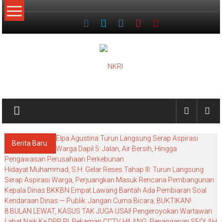
Lompat
ke
konten
NKRI
Jurnalisme
Positif
Elpa Agustina Turun Langsung Serap Aspirasi
Berita Baru:
Warga Dapil 5: Jalan, Air Bersih, Hingga
Pengawasan Perusahaan Perkebunan
Hidayat Muhammad, S.H. Gelar Reses Tahap III: Turun Langsung
Serap Aspirasi Warga, Perjuangkan Masuk Rencana Pembangunan
Kepala Dinas BKKBN Empat Lawang Bantah Ada Pembiaran Soal
Kendaraan Dinas — Publik: Jangan Cuma Bicara, BUKTIKAN!
8 BULAN LEWAT, KASUS TAK JUGA USAI! Pengeroyokan Wartawan
Lahat Naik Ke DPR RI, Rekaman CCTV HILANG, Penanganan SEOLAH