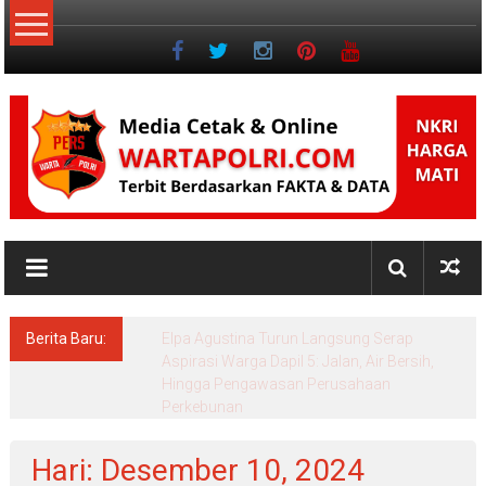
Lompat
ke
konten
NKRI
Jurnalisme
Positif
Berita Baru:
Elpa Agustina Turun Langsung Serap
Aspirasi Warga Dapil 5: Jalan, Air Bersih,
Hingga Pengawasan Perusahaan
Perkebunan
Hari: Desember 10, 2024