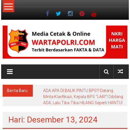
Lompat
ke
konten
NKRI
Jurnalisme
Positif
Berita Baru:
ADA APA DI BALIK PINTU BPS?! Datang
Minta Klarifikasi, Kepala BPS “LARI”! Dibilang
ADA, Lalu Tiba-Tiba HILANG Seperti HANTU!
Hari: Desember 13, 2024