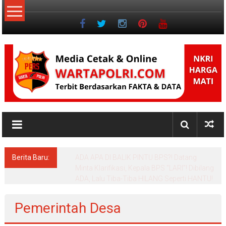
Lompat
ke
konten
NKRI
Jurnalisme
Positif
Berita Baru:
ADA APA DI BALIK PINTU BPS?! Datang
Minta Klarifikasi, Kepala BPS “LARI”! Dibilang
ADA, Lalu Tiba-Tiba HILANG Seperti HANTU!
Pemerintah Desa