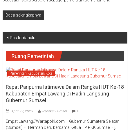
pedesaan serta berperan sebagai pemula untuk menunjang
Baca selengkapnya
Navigasi
Pos terdahulu
pos
Ruang Pemerintah
Pemerintah Kabupaten/Kota
Rapat Paripurna Istimewa Dalam Rangka HUT Ke-18
Kabupaten Empat Lawang Di Hadiri Langsung
Gubernur Sumsel
April 29, 2025
Redaksi Sumsel
0
Empat Lawang//Wartapolri.com – Gubernur Sumatera Selatan
(Sumsel) H. Herman Deru bersama Ketua TP PKK Sumsel Hj.