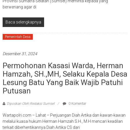
Provinsi Sumatra Selatan (Sumsel) meminta kepada yang
berwenang agar di
Baca selengkapnya
Pemerintah Desa
Desember 31, 2024
Permohonan Kasasi Warda, Herman
Hamzah, SH.,MH, Selaku Kepala Desa
Lesung Batu Yang Baik Wajib Patuhi
Putusan
Diposkan Oleh:Redaksi Sumsel
0 Komentar
Wartapolri.com – Lahat – Perjuangan Diah Artika dan kawan-kawan
melalui kuasa hukum Herman Hamzah S.H., M.H mencari keadilan
terkait diberhentikannya Diah Artika CS dari