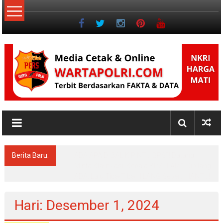
Lompat
ke
konten
NKRI
Jurnalisme
Positif
Berita Baru:
Elpa Agustina Turun Langsung Serap
Aspirasi Warga Dapil 5: Jalan, Air Bersih,
Hingga Pengawasan Perusahaan
Perkebunan
Hari: Desember 1, 2024