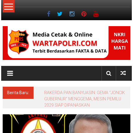
Lompat
ke
konten
NKRI
Jurnalisme
Positif
Berita Baru:
RAKERDA PAN BANYUASIN: GEMA “JONCIK
GUBERNUR” MENGGEMA, MESIN PEMILU
2029 SIAP DIPANASKAN