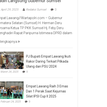
adiri Langsung Gubernur Sumsel
April 29, 2025
Redaksi Sumsel
0
pat Lawang//Wartapolri.com – Gubernur
matera Selatan (Sumsel) H. Herman Deru
rsama Ketua TP PKK Sumsel Hj. Feby Deru
nghadiri Rapat Paripurna Istimewa DPRD dalam
lengkapnya
PJ Bupati Empat Lawang Ikuti
Rakor Daring Terkait Pilkada
Ulang dan PSU 2024
Maret 24, 2025
0
Empat Lawang Raih 3 Emas
Dan 1 Perak Saat Kejurnas
Silat IPSI Cup II 2025
Februari 24, 2025
0