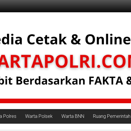
a Polres
Warta Polsek
Warta BNN
Ruang Pemerintah