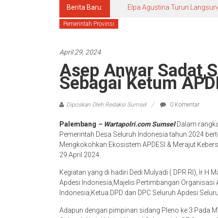
Berita Baru:
Elpa Agustina Turun Langsun
Pemerintah Provinsi
April 29, 2024
Asep Anwar Sadat,S
Sebagai Ketum APD
Diposkan Oleh:Redaksi Sumsel
0 Komentar
Palembang
– Wartapolri.com Sumsel
Dalam rangka
Pemerintah Desa Seluruh Indonesia tahun 2024 ber
Mengkokohkan Ekosistem APDESI & Merajut Kebe
29 April 2024.
Kegiatan yang di hadiri Dedi Mulyadi ( DPR RI), Ir H
Apdesi Indonesia,Majelis Pertimbangan Organisasi 
Indonesia,Ketua DPD dan DPC Seluruh Apdesi Seluru
Adapun dengan pimpinan sidang Pleno ke 3 Pada Mu