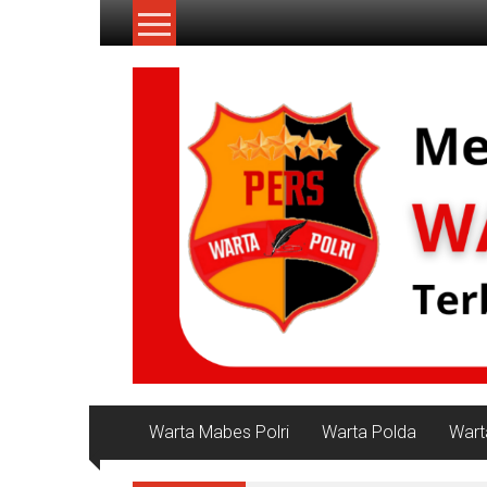
Lompat
ke
konten
NKRI
Jurnalisme
Positif
Warta Mabes Polri
Warta Polda
Wart