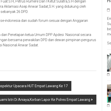
H
 Fuat.S.H, Petrus Rumere Dan I Ketut Sulatra,S.H dengan
ra Aklamasi Asep Anwar Sadat,S.H. yang didukung oleh
a sebanyak 26 DPD.
Em
si se-indonesia dan sudah forum sesuai dengan Anggaran
Su
be
me
 dan Penetapan ketua Umum DPP Apdesi Nasional secara
mbangan bersama perwakilan DPD dan dewan pimpinan pengurus
Se
i Nasional Anwar Sadat.
 Inspektur Upacara HUT Empat Lawang Ke 17
uami Istri Di Aniaya,Korban Lapor Ke Polres Empat Lawang