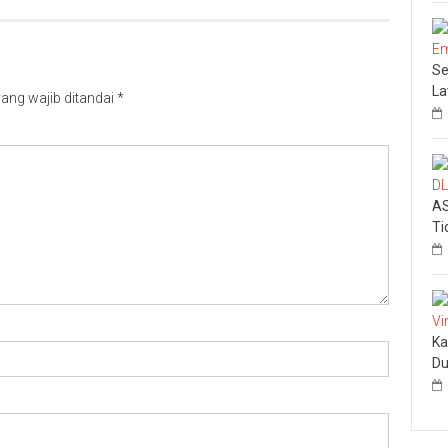
Se
L
ang wajib ditandai
*
AS
Ti
Ka
Du