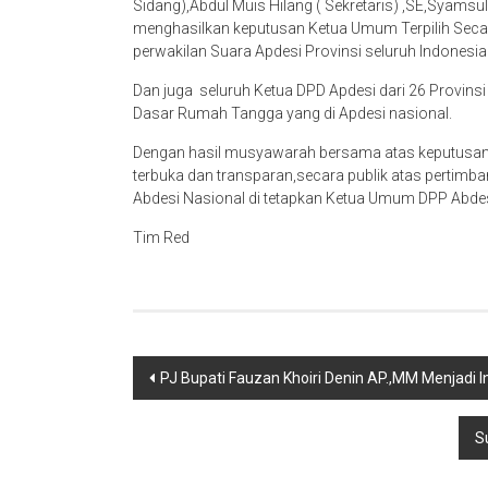
Sidang),Abdul Muis Hilang ( Sekretaris) ,SE,Syamsul
menghasilkan keputusan Ketua Umum Terpilih Seca
perwakilan Suara Apdesi Provinsi seluruh Indonesi
Dan juga seluruh Ketua DPD Apdesi dari 26 Provin
Dasar Rumah Tangga yang di Apdesi nasional.
Dengan hasil musyawarah bersama atas keputusan
terbuka dan transparan,secara publik atas perti
Abdesi Nasional di tetapkan Ketua Umum DPP Abdes
Tim Red
Navigasi
PJ Bupati Fauzan Khoiri Denin AP.,MM Menjadi
pos
S