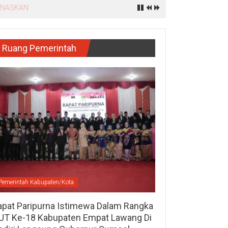
Tiba HILANG Seperti HANTU!
Ruang Pemerintah
Pemerintah Kabupaten/Kota
apat Paripurna Istimewa Dalam Rangka
UT Ke-18 Kabupaten Empat Lawang Di