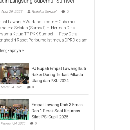
adiri Langsung Gubernur Sumsel
April 29, 2025
Redaksi Sumsel
0
pat Lawang//Wartapolri.com – Gubernur
matera Selatan (Sumsel) H. Herman Deru
rsama Ketua TP PKK Sumsel Hj. Feby Deru
nghadiri Rapat Paripurna Istimewa DPRD dalam
lengkapnya
PJ Bupati Empat Lawang Ikuti
Rakor Daring Terkait Pilkada
Ulang dan PSU 2024
Maret 24, 2025
0
Empat Lawang Raih 3 Emas
Dan 1 Perak Saat Kejurnas
Silat IPSI Cup II 2025
Februari 24, 2025
0