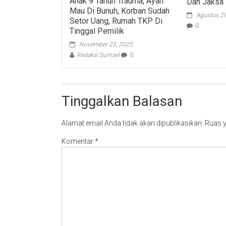
Anak 9 Tahun Trauma, Ayah
Dan Jaksa 
Mau Di Bunuh, Korban Sudah
Agustus 2
Setor Uang, Rumah TKP Di
0
Tinggal Pemilik
November 23, 2025
Redaksi Sumsel
0
Tinggalkan Balasan
Alamat email Anda tidak akan dipublikasikan.
Ruas y
Komentar
*