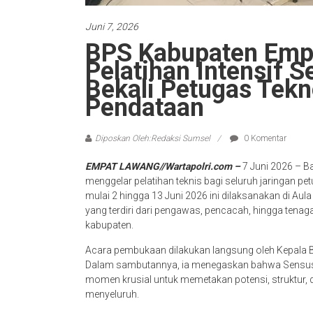
Juni 7, 2026
BPS Kabupaten Emp
Pelatihan Intensif 
Bekali Petugas Tekn
Pendataan
Diposkan Oleh:Redaksi Sumsel
0 Komentar
EMPAT LAWANG//Wartapolri.com –
7 Juni 2026 – B
menggelar pelatihan teknis bagi seluruh jaringan 
mulai 2 hingga 13 Juni 2026 ini dilaksanakan di Aula
yang terdiri dari pengawas, pencacah, hingga tena
kabupaten.
Acara pembukaan dilakukan langsung oleh Kepala B
Dalam sambutannya, ia menegaskan bahwa Sensus Ek
momen krusial untuk memetakan potensi, struktur,
menyeluruh.