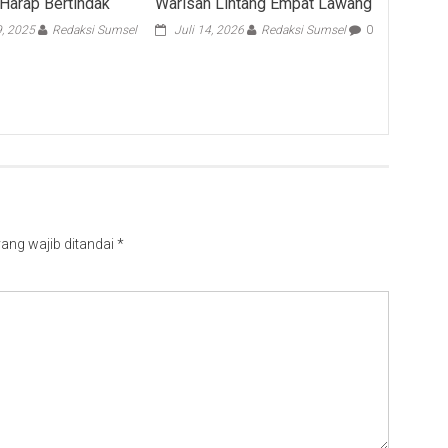
Harap Bertindak
Warisan Lintang Empat Lawang
9, 2025
Redaksi Sumsel
Juli 14, 2026
Redaksi Sumsel
0
ang wajib ditandai
*