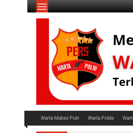
Lompat
ke
konten
NKRI
Jurnalisme
Positif
Warta Mabes Polri
Warta Polda
Wart