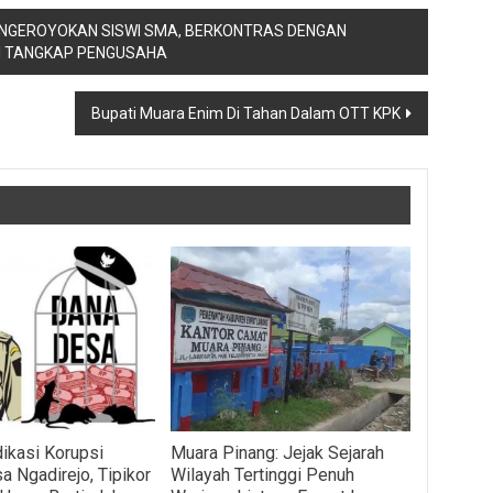
NGEROYOKAN SISWI SMA, BERKONTRAS DENGAN
I TANGKAP PENGUSAHA
Bupati Muara Enim Di Tahan Dalam OTT KPK
dikasi Korupsi
Muara Pinang: Jejak Sejarah
a Ngadirejo, Tipikor
Wilayah Tertinggi Penuh