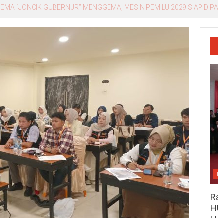
Datang Minta Klarifikasi, Kepala BPS “LARI”! Dibilang ADA, Lalu Tiba-
R
H