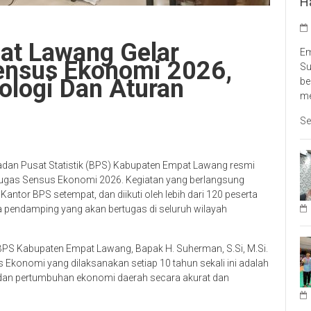
H
at Lawang Gelar
Em
Sensus Ekonomi 2026,
Su
ologi Dan Aturan
be
me
Se
adan Pusat Statistik (BPS) Kabupaten Empat Lawang resmi
petugas Sensus Ekonomi 2026. Kegiatan yang berlangsung
 Kantor BPS setempat, dan diikuti oleh lebih dari 120 peserta
ga pendamping yang akan bertugas di seluruh wilayah
PS Kabupaten Empat Lawang, Bapak H. Suherman, S.Si, M.Si.
onomi yang dilaksanakan setiap 10 tahun sekali ini adalah
 dan pertumbuhan ekonomi daerah secara akurat dan