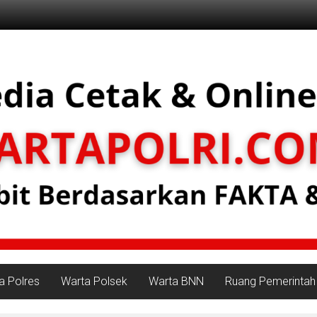
a Polres
Warta Polsek
Warta BNN
Ruang Pemerintah