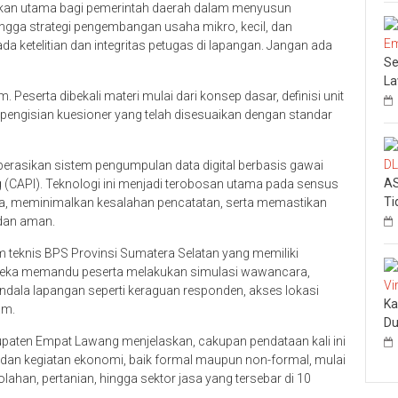
jukan utama bagi pemerintah daerah dalam menyusun
gga strategi pengembangan usaha mikro, kecil, dan
 ketelitian dan integritas petugas di lapangan. Jangan ada
Se
L
 Peserta dibekali materi mulai dari konsep dasar, definisi unit
 pengisian kuesioner yang telah disesuaikan dengan standar
operasikan sistem pengumpulan data digital berbasis gawai
AS
g (CAPI). Teknologi ini menjadi terobosan utama pada sensus
Ti
ta, meminimalkan kesalahan pencatatan, serta memastikan
dan aman.
m teknis BPS Provinsi Sumatera Selatan yang memiliki
Mereka memandu peserta melakukan simulasi wawancara,
kendala lapangan seperti keraguan responden, akses lokasi
Ka
am.
Du
aten Empat Lawang menjelaskan, cakupan pendataan kali ini
 dan kegiatan ekonomi, baik formal maupun non-formal, mulai
ahan, pertanian, hingga sektor jasa yang tersebar di 10