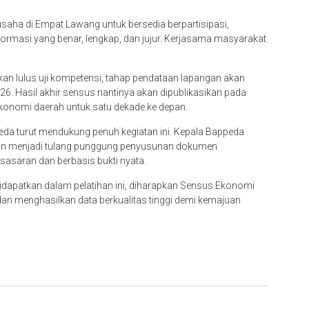
aha di Empat Lawang untuk bersedia berpartisipasi,
rmasi yang benar, lengkap, dan jujur. Kerjasama masyarakat
kan lulus uji kompetensi, tahap pendataan lapangan akan
26. Hasil akhir sensus nantinya akan dipublikasikan pada
konomi daerah untuk satu dekade ke depan.
da turut mendukung penuh kegiatan ini. Kepala Bappeda
n menjadi tulang punggung penyusunan dokumen
asaran dan berbasis bukti nyata.
idapatkan dalam pelatihan ini, diharapkan Sensus Ekonomi
dan menghasilkan data berkualitas tinggi demi kemajuan