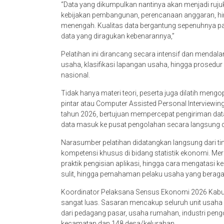
“Data yang dikumpulkan nantinya akan menjadi ru
kebijakan pembangunan, perencanaan anggaran, hin
menengah. Kualitas data bergantung sepenuhnya pada
data yang diragukan kebenarannya,”
Pelatihan ini dirancang secara intensif dan mendalam.
usaha, klasifikasi lapangan usaha, hingga prosedur
nasional.
Tidak hanya materi teori, peserta juga dilatih meng
pintar atau Computer Assisted Personal Interviewin
tahun 2026, bertujuan mempercepat pengiriman da
data masuk ke pusat pengolahan secara langsung 
Narasumber pelatihan didatangkan langsung dari ti
kompetensi khusus di bidang statistik ekonomi. 
praktik pengisian aplikasi, hingga cara mengatasi 
sulit, hingga pemahaman pelaku usaha yang berag
Koordinator Pelaksana Sensus Ekonomi 2026 Kabup
sangat luas. Sasaran mencakup seluruh unit usaha
dari pedagang pasar, usaha rumahan, industri pengol
kecamatan dan 148 desa/kelurahan.