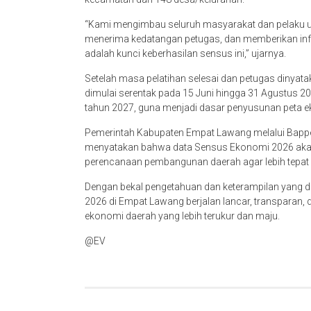
“Kami mengimbau seluruh masyarakat dan pelaku us
menerima kedatangan petugas, dan memberikan info
adalah kunci keberhasilan sensus ini,” ujarnya.
Setelah masa pelatihan selesai dan petugas dinyata
dimulai serentak pada 15 Juni hingga 31 Agustus 20
tahun 2027, guna menjadi dasar penyusunan peta e
Pemerintah Kabupaten Empat Lawang melalui Bappe
menyatakan bahwa data Sensus Ekonomi 2026 aka
perencanaan pembangunan daerah agar lebih tepat s
Dengan bekal pengetahuan dan keterampilan yang d
2026 di Empat Lawang berjalan lancar, transparan, 
ekonomi daerah yang lebih terukur dan maju.
@EV