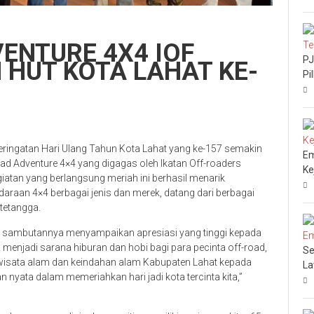
ENTURE 4X4 IOF
PJ
 HUT KOTA LAHAT KE-
Pi
ringatan Hari Ulang Tahun Kota Lahat yang ke-157 semakin
Em
ad Adventure 4×4 yang digagas oleh Ikatan Off-roaders
Ke
giatan yang berlangsung meriah ini berhasil menarik
daraan 4×4 berbagai jenis dan merek, datang dari berbagai
tetangga.
am sambutannya menyampaikan apresiasi yang tinggi kepada
ya menjadi sarana hiburan dan hobi bagi para pecinta off-road,
Se
 wisata alam dan keindahan alam Kabupaten Lahat kepada
L
 nyata dalam memeriahkan hari jadi kota tercinta kita,”