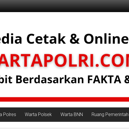
a Polres
Warta Polsek
Warta BNN
Ruang Pemerintah