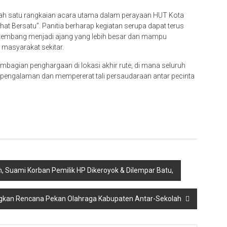
alah satu rangkaian acara utama dalam perayaan HUT Kota
t Bersatu”. Panitia berharap kegiatan serupa dapat terus
rkembang menjadi ajang yang lebih besar dan mampu
masyarakat sekitar.
bagian penghargaan di lokasi akhir rute, di mana seluruh
r pengalaman dan mempererat tali persaudaraan antar pecinta
 Suami Korban Pemilik HP Dikeroyok & Dilempar Batu,
kan Rencana Pekan Olahraga Kabupaten Antar-Sekolah ‎