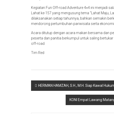
Kegiatan Fun Off-road Adventure 4×4 ini menjadi s
Lahat ke-157 yang mengusung tema “Lahat Maju, Laha
dilaksanakan setiap tahunnya, bahkan semakin be
mendorong pertumbuhan pariwisata serta ekonomi 
Acara ditutup dengan acara makan bersama dan pem
peserta dan panitia berkumpul untuk saling bertuka
off-road.
Tim Red
Navigasi
HERMAN HAMZAH, S.H., M.H. Siap Kawal Hukum,
pos
KONI Empat Lawang Matang