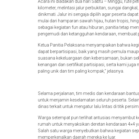
Acara ini diadakan dua hari Sabtu – Minggu, rute pe
kilometer, melintasi jalur perbukitan, sungai dangk
dinikmati. Jalur ini sengaja dipilih agar peserta
mulai dari hamparan sawah hijau, hutan tropis, h
sebagai kegiatan fun atau hiburan, panitia tetap 
pengemudi dan ketangguhan kendaraan, membuat p
Ketua Panitia Pelaksana menyampaikan bahwa kegia
dapat berpartisipasi, baik yang masih pemula mau
suasana kekeluargaan dan kebersamaan, bukan se
kenangan dan sertifikat partisipasi, serta kami ju
paling unik dan tim paling kompak,” jelasnya.
Selama perjalanan, tim medis dan kendaraan bantuan
untuk menjamin keselamatan seluruh peserta. Selain 
dinas terkait untuk mengatur lalu lintas di titik pe
Warga setempat pun terlihat antusias menyambut k
rumah untuk menyaksikan deretan kendaraan 4×4 y
Salah satu warga menyebutkan bahwa kegiatan sepe
memperkenalkan daerah mereka ke luar.