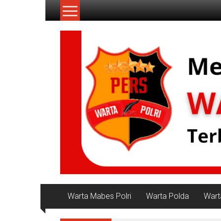
Lompat
ke
konten
NKRI
Jurnalisme
Positif
Warta Mabes Polri
Warta Polda
Wart