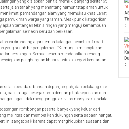
tualangan yang disiapkan panitia memiliki panjang sekitar 65
al, serta jalan tanah yang menantang namun tetap aman untuk
AS
 dapat menikmati pemandangan alam yang memukau khas Lahat,
Ti
ingga pemukiman warga yang ramah. Meskipun dikategorikan
menyiapkan tantangan teknis ringan yang menguji kemampuan
engalaman semakin seru dan berkesan.
tan ini dirancang agar semua kalangan pecinta off-road
pun yang sudah berpengalaman. “Kami ingin menciptakan
Ka
kadar persaingan. Semua peserta mendapatkan kenang-
Du
ga menyiapkan penghargaan khusus untuk kategori kendaraan
 selalu berada di barisan depan, tengah, dan belakang rute
itu, panitia juga bekerja sama dengan pihak kepolisian dan
rsimpangan agar tidak mengganggu aktivitas masyarakat sekitar.
edatangan rombongan peserta, banyak yang keluar dari
ang melintas dan memberikan dukungan serta sapaan hangat.
rti ini sangat baik karena dapat menghidupkan suasana dan