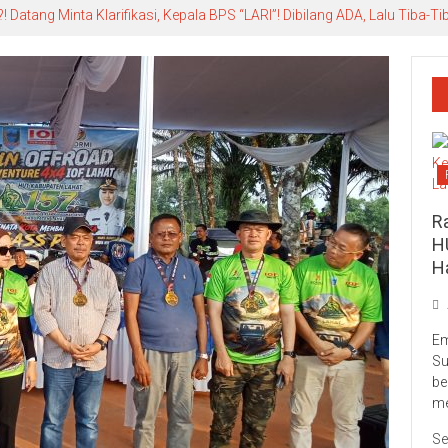
Datang Minta Klarifikasi, Kepala BPS “LARI”! Dibilang ADA, Lalu Tiba-
R
H
H
Em
Su
be
me
Se