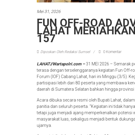
Mei 31, 2026
FUN OFF-ROAD ADV
LAHAT MERIAHKAN
157
Diposkan Oleh:Redaksi Sumsel
0 Komentar
LAHAT//Wartapolri.com –
31 MEI 2026 – Semarak pe
terasa dengan terselenggaranya kegiatan Fun Off-ro
Forum (IOF) Cabang Lahat, hari ini Minggu (3/5). Ke
partisipasi lebih dari 80 peserta yang membawa ken
daerah di Sumatera Selatan bahkan hingga provinsi 
Acara dibuka secara resmi oleh Bupati Lahat, dal
panitia dan seluruh peserta. “Kegiatan ini tidak han
tetapi juga menjadi ajang memperkenalkan potensi
masyarakat luas, sekaligus menjadi bentuk dukungan
ujarnya.