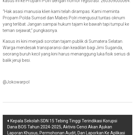
kasus ini ke Propam Polri dengan nomor registrasi: 260309000064.
“Hak asasi manusia klien kami telah dirampas. Kami meminta
Propam Polda Sumsel dan Mabes Polri mengusut tuntas oknum
yang terlibat. Jangan sampai hukum tajam ke bawah tapi tumpul ke
teman sejawat,” pungkasnya.
Kasus ini kini menjadi sorotan tajam publik di Sumatera Selatan.
Warga mendesak transparansi dan keadilan bagi Jimi Suganda,
seorang buruh kecil yang kini harus menanggung luka fisik serius di
balik jeruji besi.
@Jokowarpol
Navigasi
Kepala Sekolah SDN 15 Tebing Tinggi Terindikasi Korupsi
Dana BOS Tahun 2024-2025, Aktivis Cenci Akan Ajukan
pos
Laporan Khusus, Permohonan Audit, Dan Laporkan Ke Aplikasi