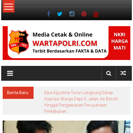
Lompat
ke
konten
NKRI
Jurnalisme
Positif
Berita Baru:
Elpa Agustina Turun Langsung Serap
Aspirasi Warga Dapil 5: Jalan, Air Bersih,
Hingga Pengawasan Perusahaan
Perkebunan