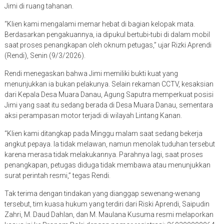
Jimi di ruang tahanan.
“Klien kami mengalami memar hebat di bagian kelopak mata.
Berdasarkan pengakuannya, ia dipukul bertubi-tubi di dalam mobil
saat proses penangkapan oleh oknum petugas,” ujar Rizki Aprendi
(Rendi), Senin (9/3/2026).
Rendi menegaskan bahwa Jimi memiliki bukti kuat yang
menunjukkan ia bukan pelakunya. Selain rekaman CCTV, kesaksian
dari Kepala Desa Muara Danau, Agung Saputra memperkuat posisi
Jimi yang saat itu sedang berada di Desa Muara Danau, sementara
aksi perampasan motor terjadi di wilayah Lintang Kanan.
“Klien kami ditangkap pada Minggu malam saat sedang bekerja
angkut pepaya. Ia tidak melawan, namun menolak tuduhan tersebut
karena merasa tidak melakukannya. Parahnya lagi, saat proses
penangkapan, petugas diduga tidak membawa atau menunjukkan
surat perintah resmi,” tegas Rendi.
Tak terima dengan tindakan yang dianggap sewenang-wenang
tersebut, tim kuasa hukum yang terdiri dari Riski Aprendi, Saipudin
Zahri, M. Daud Dahlan, dan M. Maulana Kusuma resmi melaporkan