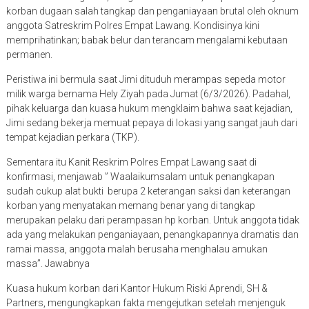
korban dugaan salah tangkap dan penganiayaan brutal oleh oknum
anggota Satreskrim Polres Empat Lawang. Kondisinya kini
memprihatinkan; babak belur dan terancam mengalami kebutaan
permanen.
Peristiwa ini bermula saat Jimi dituduh merampas sepeda motor
milik warga bernama Hely Ziyah pada Jumat (6/3/2026). Padahal,
pihak keluarga dan kuasa hukum mengklaim bahwa saat kejadian,
Jimi sedang bekerja memuat pepaya di lokasi yang sangat jauh dari
tempat kejadian perkara (TKP).
Sementara itu Kanit Reskrim Polres Empat Lawang saat di
konfirmasi, menjawab ” Waalaikumsalam untuk penangkapan
sudah cukup alat bukti berupa 2 keterangan saksi dan keterangan
korban yang menyatakan memang benar yang di tangkap
merupakan pelaku dari perampasan hp korban. Untuk anggota tidak
ada yang melakukan penganiayaan, penangkapannya dramatis dan
ramai massa, anggota malah berusaha menghalau amukan
massa”. Jawabnya
Kuasa hukum korban dari Kantor Hukum Riski Aprendi, SH &
Partners, mengungkapkan fakta mengejutkan setelah menjenguk