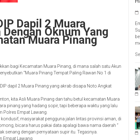
H
IP Dapil 2 Muara
Em
ma Dengan Oknum Yang
Su
atan Muara Pinang
be
me
Se
kkan bagi Kecamatan Muara Pinang, di mana salah satu Akun
menyebutkan “Muara Pinang Tempat Paling Rawan No 1 di
 PDIP dapil 2 Muara Pinang yang akrab disapa Noto Angkat
onton, kita Asli Muara Pinang dan tahu betul kecamatan Muara
ra pinang yang hadang sopir, tapi beberapa waktu yang lalu
im Polres Empat Lawang.
ndusif, masyarakat pengguna jalan lintas provinsi aman, di
mong, bicara harus pakai data apalagi bawa nama daerah ”
k senang dengan pernyataan supir itu. Tegasnya.
en Empat Lawang