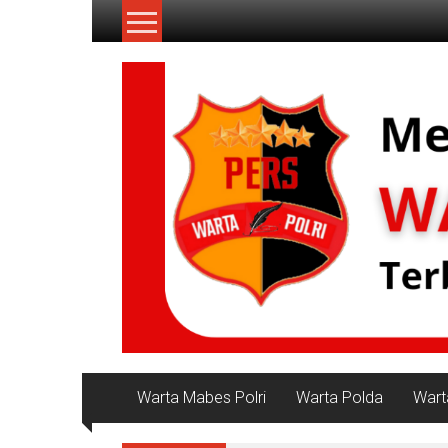
Lompat
ke
konten
NKRI
Jurnalisme
Positif
Warta Mabes Polri
Warta Polda
Wart