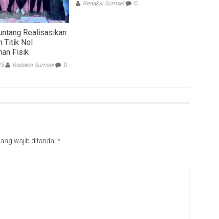
Redaksi Sumsel
0
ntang Realisasikan
 Titik Nol
an Fisik
25
Redaksi Sumsel
0
ang wajib ditandai
*