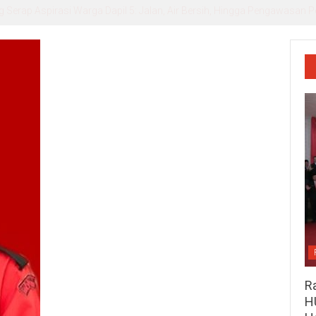
ar Reses Tahap III: Turun Langsung Serap Aspirasi Warga, Perjuang
R
H