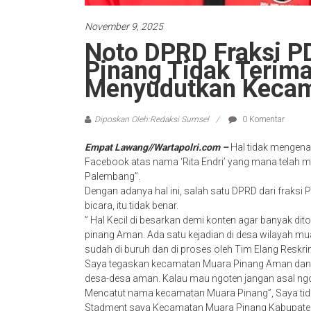
November 9, 2025
Noto DPRD Fraksi PD
Pinang Tidak Teri
Menyudutkan Kecam
Diposkan Oleh:Redaksi Sumsel
0 Komentar
Empat Lawang//Wartapolri.com –
Hal tidak mengena
Facebook atas nama ‘Rita Endri’ yang mana telah 
Palembang”.
Dengan adanya hal ini, salah satu DPRD dari fraksi
bicara, itu tidak benar.
” Hal Kecil di besarkan demi konten agar banyak dit
pinang Aman. Ada satu kejadian di desa wilayah mua
sudah di buruh dan di proses oleh Tim Elang Reskr
Saya tegaskan kecamatan Muara Pinang Aman dan ko
desa-desa aman. Kalau mau ngoten jangan asal ngo
Mencatut nama kecamatan Muara Pinang”, Saya tida
Stadment saya Kecamatan Muara Pinang Kabupat