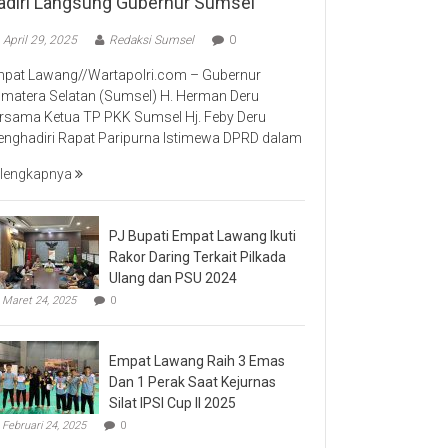
adiri Langsung Gubernur Sumsel
April 29, 2025
Redaksi Sumsel
0
pat Lawang//Wartapolri.com – Gubernur
matera Selatan (Sumsel) H. Herman Deru
rsama Ketua TP PKK Sumsel Hj. Feby Deru
nghadiri Rapat Paripurna Istimewa DPRD dalam
lengkapnya
PJ Bupati Empat Lawang Ikuti
Rakor Daring Terkait Pilkada
Ulang dan PSU 2024
Maret 24, 2025
0
Empat Lawang Raih 3 Emas
Dan 1 Perak Saat Kejurnas
Silat IPSI Cup II 2025
Februari 24, 2025
0