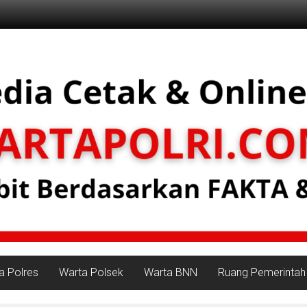
a Polres
Warta Polsek
Warta BNN
Ruang Pemerintah